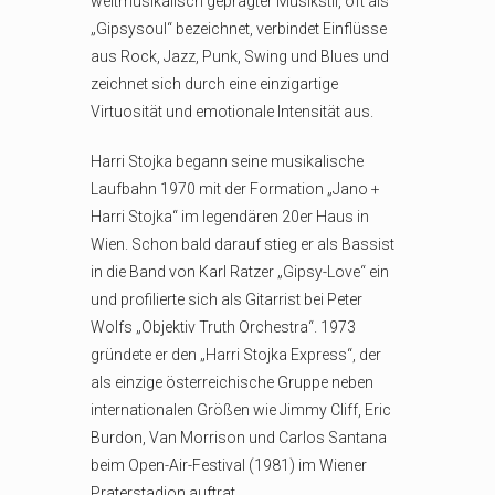
weltmusikalisch geprägter Musikstil, oft als
„Gipsysoul“ bezeichnet, verbindet Einflüsse
aus Rock, Jazz, Punk, Swing und Blues und
zeichnet sich durch eine einzigartige
Virtuosität und emotionale Intensität aus.
Harri Stojka begann seine musikalische
Laufbahn 1970 mit der Formation „Jano +
Harri Stojka“ im legendären 20er Haus in
Wien. Schon bald darauf stieg er als Bassist
in die Band von Karl Ratzer „Gipsy-Love“ ein
und profilierte sich als Gitarrist bei Peter
Wolfs „Objektiv Truth Orchestra“. 1973
gründete er den „Harri Stojka Express“, der
als einzige österreichische Gruppe neben
internationalen Größen wie Jimmy Cliff, Eric
Burdon, Van Morrison und Carlos Santana
beim Open-Air-Festival (1981) im Wiener
Praterstadion auftrat.