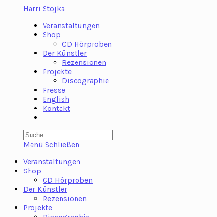
Zum
Harri Stojka
Inhalt
Veranstaltungen
springen
Shop
CD Hörproben
Der Künstler
Rezensionen
Projekte
Discographie
Presse
English
Kontakt
Toggle
website
search
Menü
Schließen
Veranstaltungen
Shop
CD Hörproben
Der Künstler
Rezensionen
Projekte
Discographie