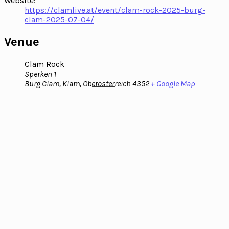
Website:
https://clamlive.at/event/clam-rock-2025-burg-
clam-2025-07-04/
Venue
Clam Rock
Sperken 1
Burg Clam, Klam
,
Oberösterreich
4352
+ Google Map