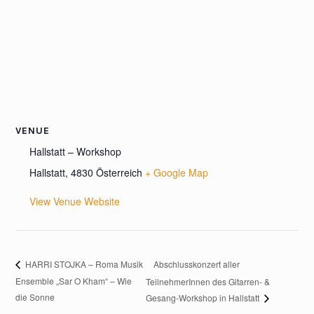
VENUE
Hallstatt – Workshop
Hallstatt
,
4830
Österreich
+ Google Map
View Venue Website
Abschlusskonzert aller
HARRI STOJKA – Roma Musik
Ensemble „Sar O Kham“ – Wie
TeilnehmerInnen des Gitarren- &
die Sonne
Gesang-Workshop in Hallstatt